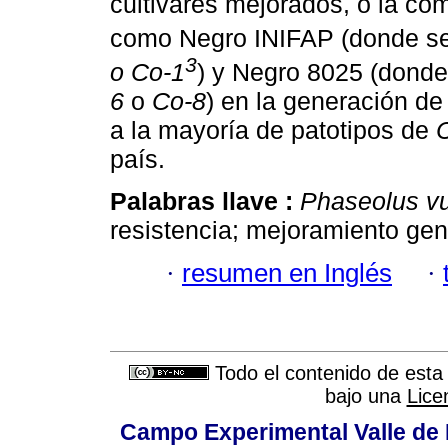
cultivares mejorados, o la com
como Negro INIFAP (donde se
3
o Co-1
) y Negro 8025 (dond
6
o
Co-8
) en la generación de
a la mayoría de patotipos de
país.
Palabras llave :
Phaseolus vu
resistencia; mejoramiento gen
·
resumen en Inglés
·
Todo el contenido de esta 
bajo una
Lice
Campo Experimental Valle de 