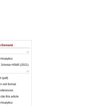
on Demand
 Analytics
 Scholar H5M5 (
2021
)
h (pdf)
 in xml format
 references
cite this article
 Analytics