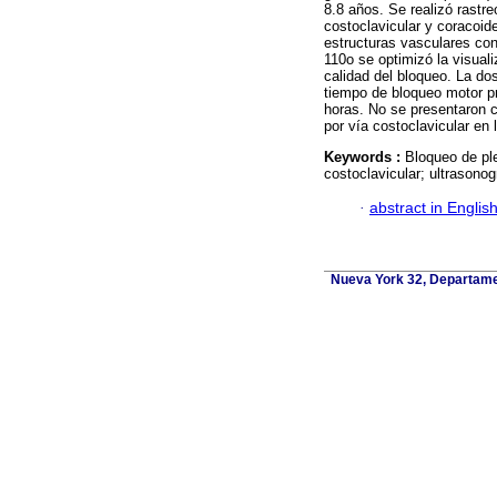
8.8 años. Se realizó rastr
costoclavicular y coracoid
estructuras vasculares con
110o se optimizó la visual
calidad del bloqueo. La do
tiempo de bloqueo motor p
horas. No se presentaron c
por vía costoclavicular en 
Keywords :
Bloqueo de ple
costoclavicular; ultrasonog
·
abstract in Englis
Nueva York 32, Departamen