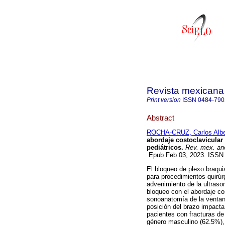
Revista mexicana 
Print version
ISSN
0484-790
Abstract
ROCHA-CRUZ, Carlos Albe
abordaje costoclavicular
pediátricos.
Rev. mex. ane
Epub Feb 03, 2023. ISSN
El bloqueo de plexo braqui
para procedimientos quirúrg
advenimiento de la ultrason
bloqueo con el abordaje cos
sonoanatomía de la ventana
posición del brazo impacta
pacientes con fracturas de
género masculino (62.5%),