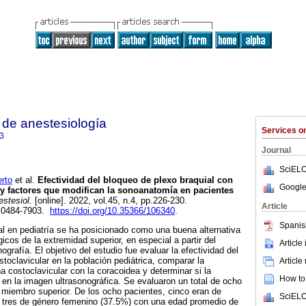
de anestesiología
Services 
3
Journal
SciELO
rto
et al.
Efectividad del bloqueo de plexo braquial con
Google
 y factores que modifican la sonoanatomía en pacientes
stesiol.
[online]. 2022, vol.45, n.4, pp.226-230.
Article
 0484-7903.
https://doi.org/10.35366/106340
.
Spanis
al en pediatría se ha posicionado como una buena alternativa
icos de la extremidad superior, en especial a partir del
Article
ografía. El objetivo del estudio fue evaluar la efectividad del
toclavicular en la población pediátrica, comparar la
Article
 costoclavicular con la coracoidea y determinar si la
How to 
 en la imagen ultrasonográfica. Se evaluaron un total de ocho
 miembro superior. De los ocho pacientes, cinco eran de
SciELO
 tres de género femenino (37.5%) con una edad promedio de