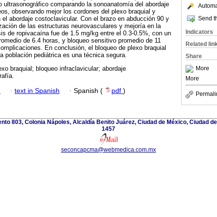
eo ultrasonográfico comparando la sonoanatomía del abordaje
Automat
eos, observando mejor los cordones del plexo braquial y
Send th
 el abordaje costoclavicular. Con el brazo en abducción 90 y
ización de las estructuras neurovasculares y mejoría en la
Indicators
sis de ropivacaína fue de 1.5 mg/kg entre el 0.3-0.5%, con un
romedio de 6.4 horas, y bloqueo sensitivo promedio de 11
Related lin
omplicaciones. En conclusión, el bloqueo de plexo braquial
la población pediátrica es una técnica segura.
Share
More
xo braquial; bloqueo infraclavicular; abordaje
rafía.
More
h
·
text in Spanish
·
Spanish (
pdf
)
Permali
to 803, Colonia Nápoles, Alcaldía Benito Juárez, Ciudad de México, Ciudad de
1457
seconcapcma@webmedica.com.mx