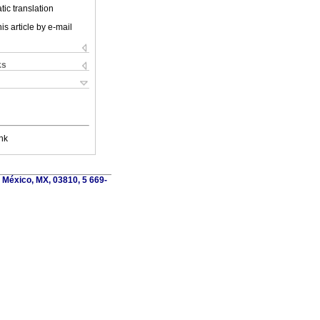
ic translation
is article by e-mail
ks
nk
 México, MX, 03810, 5 669-