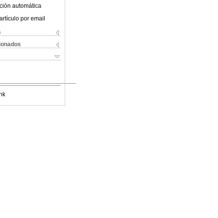
ción automática
artículo por email
s
cionados
nk