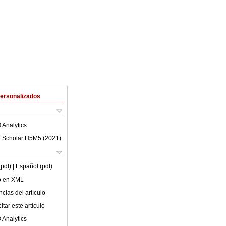
Personalizados
 Analytics
 Scholar H5M5 (
2021
)
(pdf)
| Español (pdf)
lo en XML
cias del artículo
tar este artículo
 Analytics