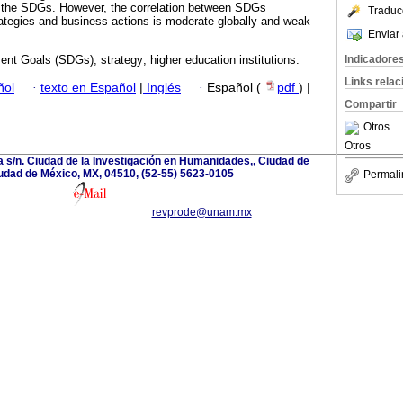
o the SDGs. However, the correlation between SDGs
Traduc
trategies and business actions is moderate globally and weak
Enviar 
Indicadore
nt Goals (SDGs); strategy; higher education institutions.
Links rela
ñol
·
texto en Español
|
Inglés
·
Español (
pdf
) |
Compartir
Otros
Otros
a s/n. Ciudad de la Investigación en Humanidades,, Ciudad de
udad de México, MX, 04510, (52-55) 5623-0105
Permali
revprode@unam.mx