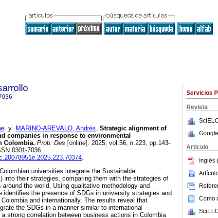
arrollo
Servicios 
7036
Revista
SciELO
ne
y
MARINO-AREVALO, Andrés
.
Strategic alignment of
Google
and companies in response to environmental
in Colombia.
Prob. Des
[online]. 2025, vol.56, n.223, pp.143-
Articulo
ISSN 0301-7036.
iec.20078951e.2025.223.70374
.
Inglés 
Colombian universities integrate the Sustainable
Artícu
nto their strategies, comparing them with the strategies of
 around the world. Using qualitative methodology and
Referen
le identifies the presence of SDGs in university strategies and
Como ci
 Colombia and internationally. The results reveal that
grate the SDGs in a manner similar to international
SciELO
g a strong correlation between business actions in Colombia