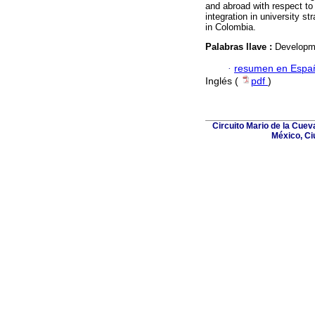
and abroad with respect t
integration in university s
in Colombia.
Palabras llave :
Developme
·
resumen en Espa
Inglés (
pdf
)
Circuito Mario de la Cuev
México, Ci