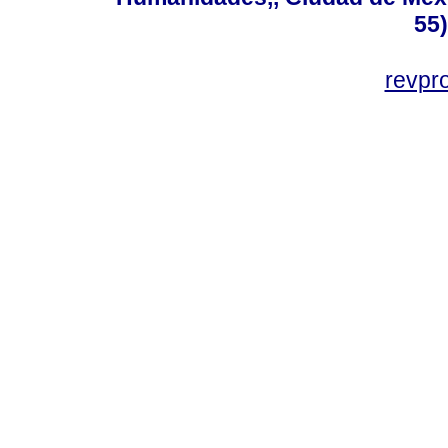
55
revp