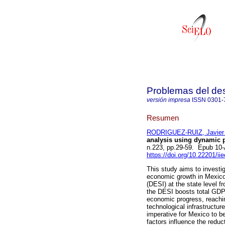
Problemas del des
versión impresa
ISSN
0301-
Resumen
RODRIGUEZ-RUIZ, Javier
analysis using dynamic p
n.223, pp.29-59. Epub 10
https://doi.org/10.22201/i
This study aims to investig
economic growth in Mexico
(DESI) at the state level 
the DESI boosts total GDP 
economic progress, reachin
technological infrastructure
imperative for Mexico to b
factors influence the reduc