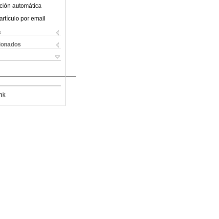
ción automática
artículo por email
s
cionados
nk