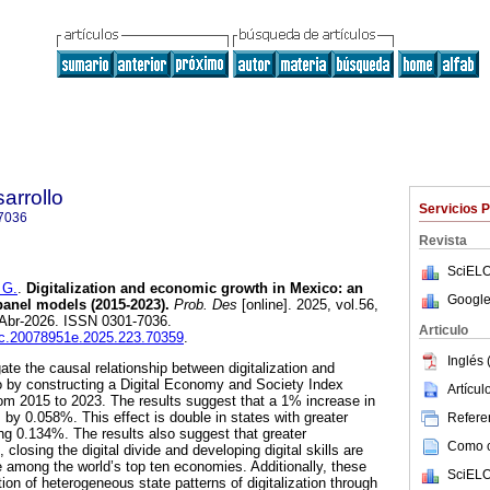
arrollo
Servicios 
7036
Revista
SciELO
 G.
.
Digitalization and economic growth in Mexico: an
Google
anel models (2015-2023).
Prob. Des
[online]. 2025, vol.56,
-Abr-2026. ISSN 0301-7036.
Articulo
iec.20078951e.2025.223.70359
.
Inglés 
ate the causal relationship between digitalization and
 by constructing a Digital Economy and Society Index
Artícu
from 2015 to 2023. The results suggest that a 1% increase in
by 0.058%. This effect is double in states with greater
Referen
g 0.134%. The results also suggest that greater
Como ci
, closing the digital divide and developing digital skills are
e among the world’s top ten economies. Additionally, these
SciELO
tion of heterogeneous state patterns of digitalization through