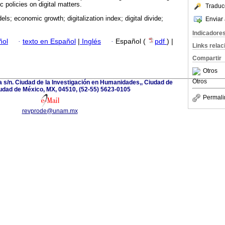
c policies on digital matters.
Traduc
ls; economic growth; digitalization index; digital divide;
Enviar 
Indicadore
ñol
·
texto en Español
|
Inglés
·
Español (
pdf
) |
Links rela
Compartir
Otros
Otros
a s/n. Ciudad de la Investigación en Humanidades,, Ciudad de
udad de México, MX, 04510, (52-55) 5623-0105
Permali
revprode@unam.mx