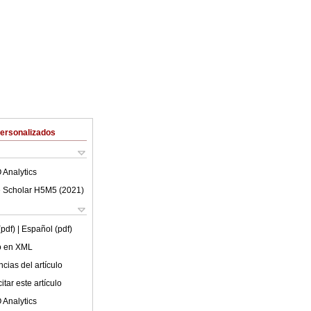
Personalizados
 Analytics
 Scholar H5M5 (
2021
)
(pdf)
| Español (pdf)
lo en XML
cias del artículo
tar este artículo
 Analytics