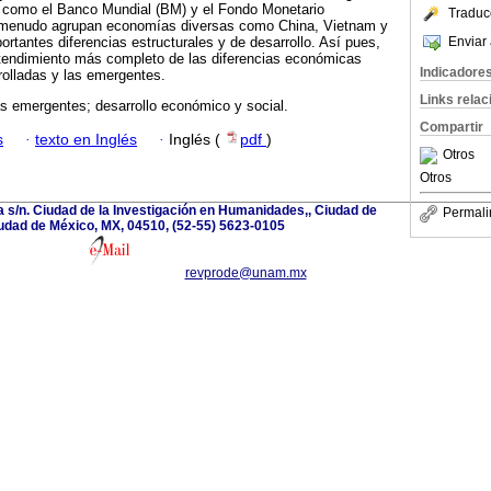
es como el Banco Mundial (BM) y el Fondo Monetario
Traduc
a menudo agrupan economías diversas como China, Vietnam y
Enviar 
ortantes diferencias estructurales y de desarrollo. Así pues,
tendimiento más completo de las diferencias económicas
Indicadore
rolladas y las emergentes.
Links rela
 emergentes; desarrollo económico y social.
Compartir
s
·
texto en Inglés
·
Inglés (
pdf
)
Otros
Otros
a s/n. Ciudad de la Investigación en Humanidades,, Ciudad de
Permali
udad de México, MX, 04510, (52-55) 5623-0105
revprode@unam.mx