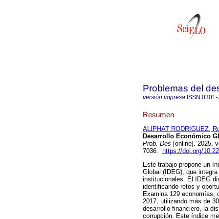
Problemas del des
versión impresa
ISSN
0301-
Resumen
ALIPHAT RODRIGUEZ, Ro
Desarrollo Económico Glo
Prob. Des
[online]. 2025, 
7036.
https://doi.org/10.
Este trabajo propone un ín
Global (IDEG), que integra
institucionales. El IDEG d
identificando retos y opor
Examina 129 economías, q
2017, utilizando más de 30
desarrollo financiero, la di
corrupción. Este índice me