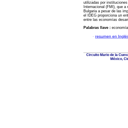
utilizadas por institucion
Internacional (FMI), que 
Bulgaria a pesar de las imp
el IDEG proporciona un en
entre las economías desar
Palabras llave :
economías
·
resumen en Inglé
Circuito Mario de la Cuev
México, Ci