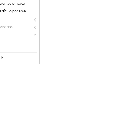
ción automática
artículo por email
s
cionados
nk