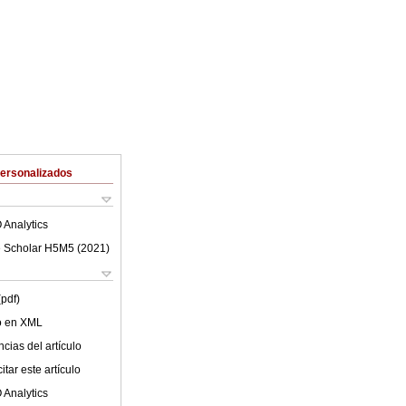
Personalizados
 Analytics
 Scholar H5M5 (
2021
)
(pdf)
lo en XML
cias del artículo
tar este artículo
 Analytics