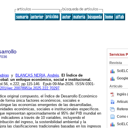
arrollo
Servicios 
7036
Revista
SciELO
drigo
y
BLANCAS NERIA, Andrés
.
El Índice de
Google
bal: un enfoque económico, social e institucional.
vol.56, n.222, pp.115-146. Epub 09-Mar-2026. ISSN 0301-
Articulo
22201/iiec.20078951e.2025.222.70297
.
Inglés 
dice original compuesto, el Índice de Desarrollo Económico
 de forma única factores económicos, sociales e
Artícu
istingue las economías emergentes de las desarrolladas,
tunidades económicas, sociales e institucionales específicos.
Referen
ue representan aproximadamente el 95% del PIB mundial en
Como ci
 indicadores a través de 10 variables, incluyendo el
stribución del ingreso, la sostenibilidad ambiental y la
SciELO
jora las clasificaciones tradicionales basadas en los ingresos