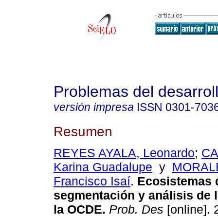
Problemas del desarrol
versión impresa
ISSN
0301-703
Resumen
REYES AYALA, Leonardo
;
CA
Karina Guadalupe
y
MORAL
Francisco Isaí
.
Ecosistemas d
segmentación y análisis de 
la OCDE.
Prob. Des
[online]. 