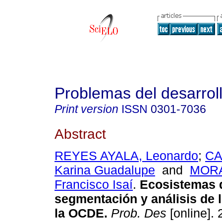
Problemas del desarrol
Print version
ISSN
0301-7036
Abstract
REYES AYALA, Leonardo
;
CA
Karina Guadalupe
and
MORA
Francisco Isaí
.
Ecosistemas d
segmentación y análisis de 
la OCDE.
Prob. Des
[online]. 