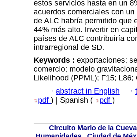
estos servicios hasta en un 8%
acuerdos comerciales con un c
de ALC habría permitido que e
44% más alto. Invertir en cap
países de ALC contribuiría co
intrarregional de SD.
Keywords :
exportaciones; ser
comercio; modelo gravitacio
Likelihood (PPML); F15; L86;
·
abstract in English
·
pdf
) | Spanish (
pdf
)
Circuito Mario de la Cueva
Humanidades,, Ciudad de Méxi