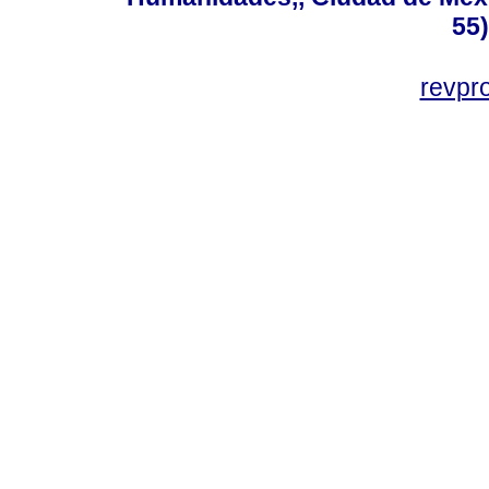
55
revp