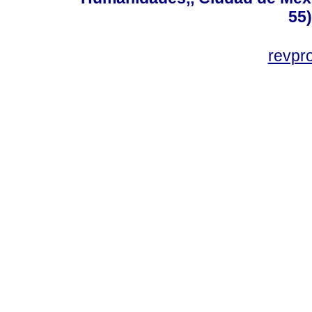
55
revp