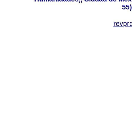
55
revp