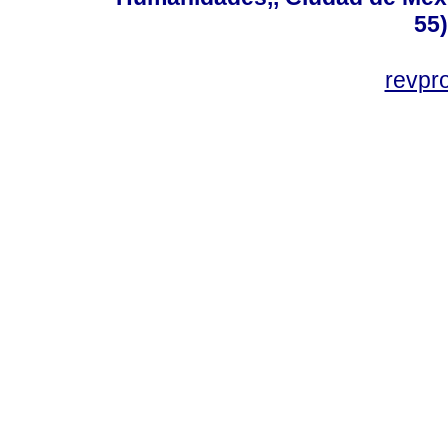
55
revp