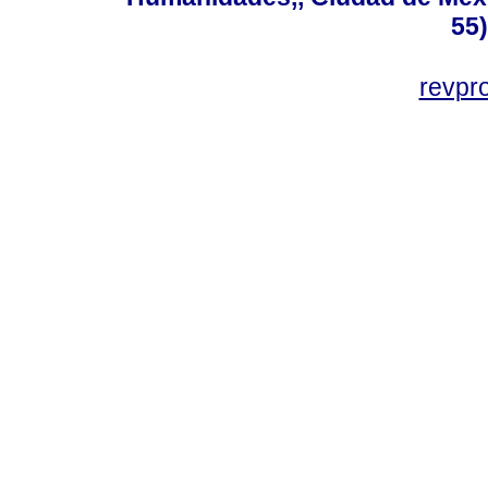
55
revp