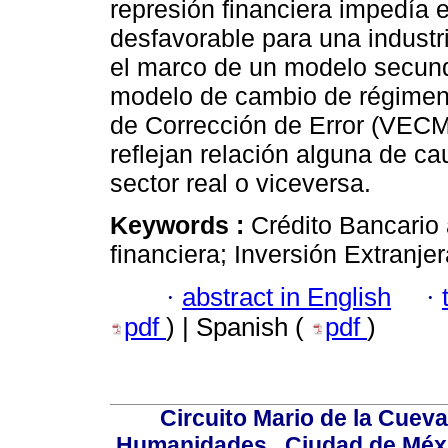
represión financiera impedía el
desfavorable para una indust
el marco de un modelo secund
modelo de cambio de régimen
de Corrección de Error (VECM
reflejan relación alguna de ca
sector real o viceversa.
Keywords :
Crédito Bancario a
financiera; Inversión Extranje
·
abstract in English
·
pdf
) | Spanish (
pdf
)
Circuito Mario de la Cueva
Humanidades,, Ciudad de Méxi