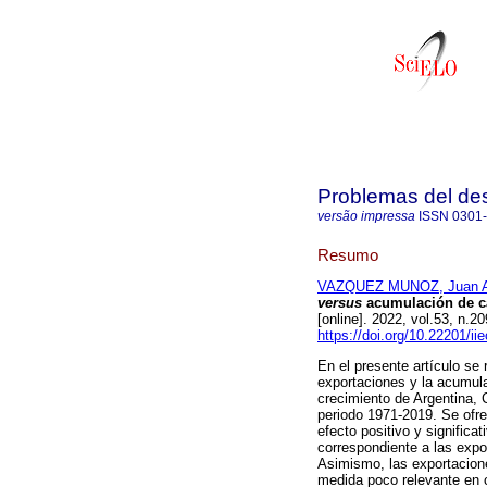
Problemas del des
versão impressa
ISSN
0301
Resumo
VAZQUEZ MUNOZ, Juan A
versus
acumulación de cap
[online]. 2022, vol.53, n
https://doi.org/10.22201/i
En el presente artículo se r
exportaciones y la acumula
crecimiento de Argentina, 
periodo 1971-2019. Se ofre
efecto positivo y significa
correspondiente a las expo
Asimismo, las exportacione
medida poco relevante en 