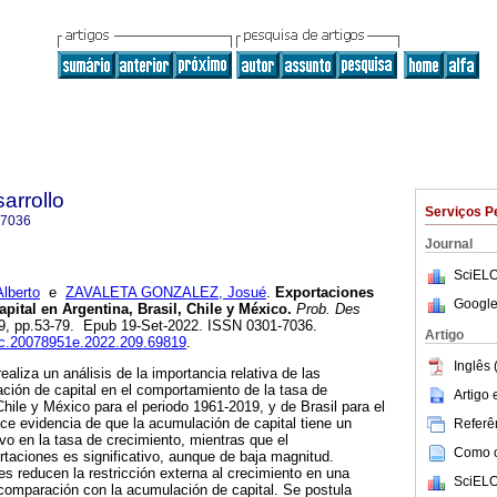
arrollo
Serviços P
-7036
Journal
SciELO
lberto
e
ZAVALETA GONZALEZ, Josué
.
Exportaciones
Google
ital en Argentina, Brasil, Chile y México.
Prob. Des
.209, pp.53-79. Epub 19-Set-2022. ISSN 0301-7036.
Artigo
iec.20078951e.2022.209.69819
.
Inglês 
ealiza un análisis de la importancia relativa de las
ción de capital en el comportamiento de la tasa de
Artigo
Chile y México para el periodo 1961-2019, y de Brasil para el
ce evidencia de que la acumulación de capital tiene un
Referên
tivo en la tasa de crecimiento, mientras que el
Como ci
rtaciones es significativo, aunque de baja magnitud.
s reducen la restricción externa al crecimiento en una
SciELO
comparación con la acumulación de capital. Se postula