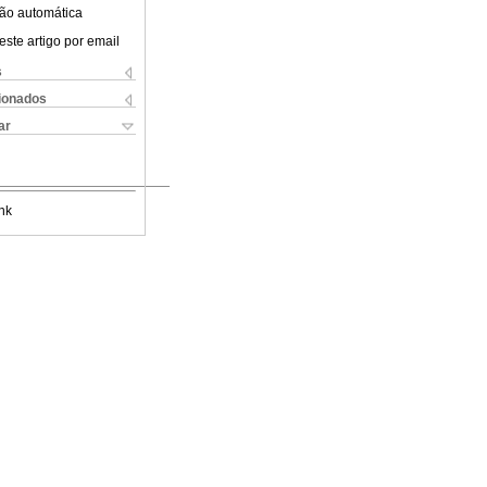
ão automática
este artigo por email
s
cionados
ar
nk