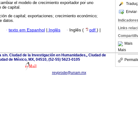
cambiar el modelo de crecimiento exportador por uno
Traduç
 de capital.
Enviar 
ión de capital; exportaciones; crecimiento económico;
Indicadore
e datos.
Links rela
·
texto em Espanhol
|
Inglês
·
Inglês (
pdf
) |
Compartilh
Mais
Mais
a s/n. Ciudad de la Investigación en Humanidades,, Ciudad de
udad de México, MX, 04510, (52-55) 5623-0105
Permali
revprode@unam.mx