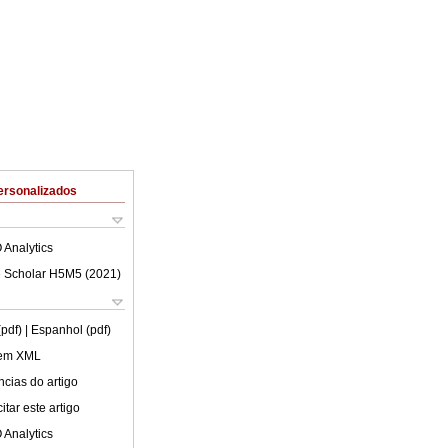
ersonalizados
 Analytics
 Scholar H5M5 (
2021
)
(pdf)
| Espanhol (pdf)
 em XML
cias do artigo
tar este artigo
 Analytics