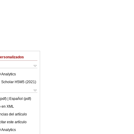
Personalizados
 Analytics
 Scholar H5M5 (
2021
)
(pdf)
| Español (pdf)
lo en XML
cias del artículo
tar este artículo
 Analytics