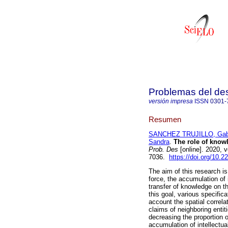
Problemas del des
versión impresa
ISSN
0301-
Resumen
SANCHEZ TRUJILLO, Gabr
Sandra
.
The role of knowl
Prob. Des
[online]. 2020, 
7036.
https://doi.org/10.
The aim of this research is
force, the accumulation of i
transfer of knowledge on th
this goal, various specific
account the spatial correl
claims of neighboring entit
decreasing the proportion o
accumulation of intellectua