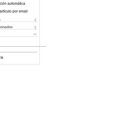
ción automática
artículo por email
s
cionados
nk