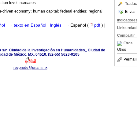
tion level increases.
Traduc
-driven economy; human capital; federal entities; regional
Enviar 
Indicadore
ñol
·
texto en Español
|
Inglés
·
Español (
pdf
) |
Links rela
Compartir
Otros
Otros
a s/n. Ciudad de la Investigación en Humanidades,, Ciudad de
udad de México, MX, 04510, (52-55) 5623-0105
Permali
revprode@unam.mx