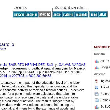
arrollo
Servicios 
7036
Revista
SciELO
iela
;
BASURTO HERNANDEZ, Saúl
y
GALVAN VARGAS,
Google
edge in economic growth: A spatial analysis for Mexico.
vol.51, n.202, pp.117-143. Epub 09-Nov-2020. ISSN 0301-
Articulo
22201/iiec.20078951e.2020.202.69483
.
Inglés 
 to analyze the impact of the education level of the labor
ntellectual capital, the capacity for innovation, and the
Artícu
e economic activity of Mexico's federal entities. To achieve
ations for a panel model were calculated that take into
Referen
ation patterns of economic activity and the unobservable
Como ci
ies' production functions. The results suggest that by
f workers with lower education levels, increasing the
SciELO
l capital, and intensifying the exchange of goods and