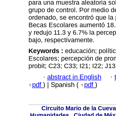
para una muestra aleatoria so
grupo de control. Por medio de
ordenado, se encontró que la 
Becas Escolares aumentó 18.
y redujo 11.3 y 6.7% la perc
bajo, respectivamente.
Keywords :
educación; polít
Escolares; percepción de pro
probit; C23; C33; I21; I22; J13
·
abstract in English
·
pdf
) | Spanish (
pdf
)
Circuito Mario de la Cueva
Humanidades,, Ciudad de Méxi