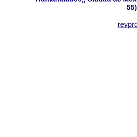
55
revp