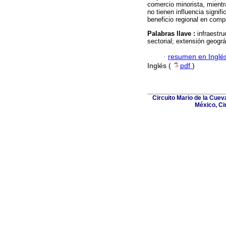
comercio minorista, mientra
no tienen influencia signif
beneficio regional en comp
Palabras llave :
infraestru
sectorial; extensión geog
·
resumen en Inglé
Inglés (
pdf
)
Circuito Mario de la Cuev
México, Ci