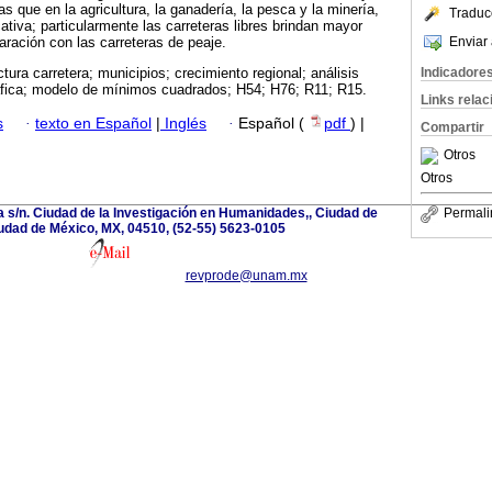
s que en la agricultura, la ganadería, la pesca y la minería,
Traduc
icativa; particularmente las carreteras libres brindan mayor
Enviar 
aración con las carreteras de peaje.
Indicadore
ctura carretera; municipios; crecimiento regional; análisis
ráfica; modelo de mínimos cuadrados; H54; H76; R11; R15.
Links rela
s
·
texto en Español
|
Inglés
·
Español (
pdf
) |
Compartir
Otros
Otros
a s/n. Ciudad de la Investigación en Humanidades,, Ciudad de
Permali
udad de México, MX, 04510, (52-55) 5623-0105
revprode@unam.mx