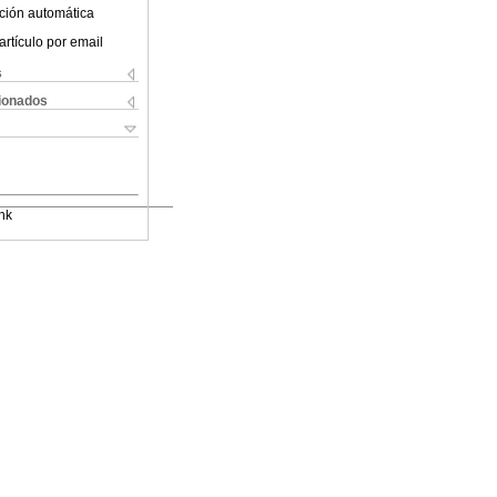
ción automática
artículo por email
s
cionados
nk