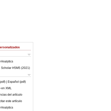
Personalizados
 Analytics
 Scholar H5M5 (
2021
)
(pdf)
| Español (pdf)
lo en XML
cias del artículo
tar este artículo
 Analytics