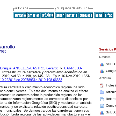
arrollo
Servicios 
7036
Revista
SciELO
Enrique
;
ANGELES-CASTRO, Gerardo
y
CARRILLO-
Google
o
.
Infraestructura carretera y crecimiento económico en
]. 2019, vol.50, n.198, pp.145-168. Epub 16-Nov-2019. ISSN
Articulo
g/10.22201/iiec.20078951e.2019.198.66383
.
Inglés 
uctura carretera y crecimiento económico regional ha sido
poco concluyentes. En este documento se analiza el efecto
Artícu
raestructura carretera sobre la producción regional de los
aracterizaron regionalmente las carreteras disponibles por
Referen
tema de Información Geográfica (SIG) y mediante un análisis
Como ci
arios, y se explica la relación positiva densidad carretera-
es municipales. Se demuestra que las carreteras tienen sus
SciELO
ucción bruta regional de las actividades manufactureras y el