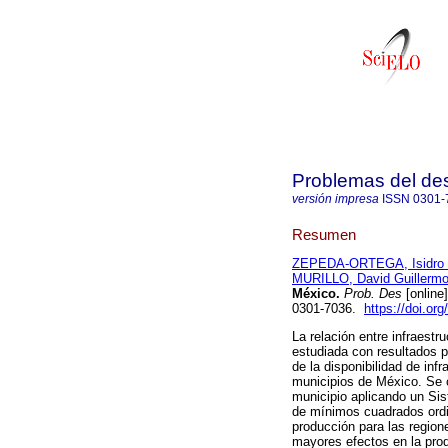
Problemas del des
versión impresa
ISSN
0301-
Resumen
ZEPEDA-ORTEGA, Isidro 
MURILLO, David Guillerm
México.
Prob. Des
[online
0301-7036.
https://doi.or
La relación entre infraestr
estudiada con resultados 
de la disponibilidad de inf
municipios de México. Se c
municipio aplicando un Sis
de mínimos cuadrados ordin
producción para las region
mayores efectos en la prod