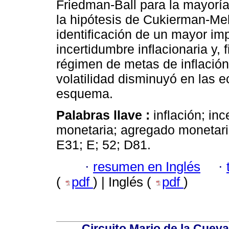
Friedman-Ball para la mayorí
la hipótesis de Cukierman-Mel
identificación de un mayor im
incertidumbre inflacionaria y, 
régimen de metas de inflación
volatilidad disminuyó en las
esquema.
Palabras llave :
inflación; inc
monetaria; agregado moneta
E31; E; 52; D81.
·
resumen en Inglés
·
(
pdf
) | Inglés (
pdf
)
Circuito Mario de la Cueva