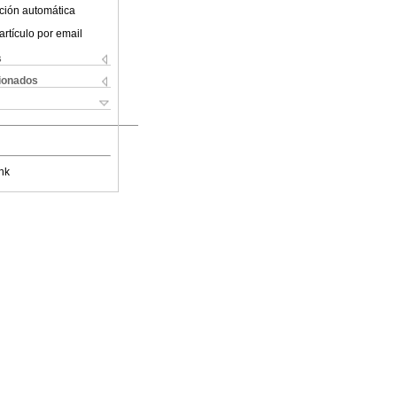
ción automática
artículo por email
s
cionados
nk