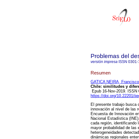
Problemas del des
versión impresa
ISSN
0301-
Resumen
GATICA NEIRA, Francisco
Chile: similitudes y difer
Epub 16-Nov-2019. ISSN 
https://doi.org/10.22201/i
El presente trabajo busca 
innovación al nivel de las
Encuesta de Innovación en
Nacional Estadística (INE).
cada región, identificando 
mayor probabilidad de las 
heterogeneidades detectada
dinámicas regionales ente