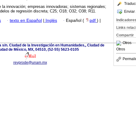
Traduc
e la innovación; empresas innovadoras; sistemas regionales;
odelos de regresión discreta; C25; O18; O32; O38; R11.
Enviar 
Indicadore
s
·
texto en Español
|
Inglés
·
Español (
pdf
) |
Links rela
Compartir
Otros
a s/n. Ciudad de la Investigación en Humanidades,, Ciudad de
Otros
udad de México, MX, 04510, (52-55) 5623-0105
Permali
revprode@unam.mx