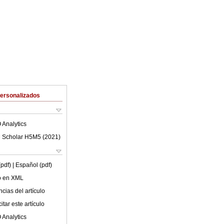
Personalizados
 Analytics
 Scholar H5M5 (
2021
)
(pdf)
| Español (pdf)
lo en XML
cias del artículo
tar este artículo
 Analytics