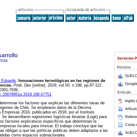
arrollo
Servicios 
7036
Revista
SciELO
 Eduardo
.
Innovaciones tecnológicas en las regiones de
Google
encias.
Prob. Des
[online]. 2019, vol.50, n.198, pp.87-112.
0301-7036.
Articulo
iec.20078951e.2019.198.67751
.
Inglés 
determinar los factores que explican las diferentes tasas de
 regiones de Chile. Se emplearon datos de la Décima
Artícu
 Empresas 2016, publicados en 2018, por el Instituto
 Se desarrollaron regresiones logísticas binarias (Logit) para
Referen
los factores explicativos específicos que determinan la
Como ci
empresas locales para innovar. El trabajo concluye que las
s obligan a que las políticas públicas deben adaptarse a las
SciELO
ndidas como espacios subnacionales.