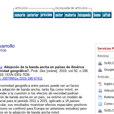
arrollo
Servicios 
7036
Revista
SciELO
ca
.
Adopción de la banda ancha en países de América
Google
imidad geográfica?.
Prob. Des
[online]. 2019, vol.50, n.198,
019. ISSN 0301-7036.
Articulo
iec.20078951e.2019.198.67411
.
Inglés 
proximidad geográfica entre países puede ser un factor
 la adopción de banda ancha, tanto fija como móvil, en
Artícu
nder a la cuestión si los efectos de vecindad podrían
ción de banda ancha en un país, se estimó un modelo de
Referen
cial para el periodo 2011 a 2015, aplicado a 18 países
Como ci
cular, sus resultados muestran efectos espaciales positivos
mismo se confirmó para Europa en anteriores estudios) pero
SciELO
vos en la adopción de banda ancha móvil.