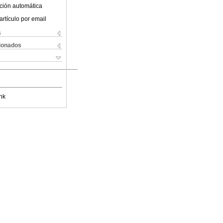
ción automática
artículo por email
s
cionados
nk