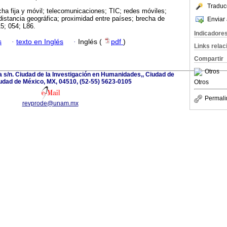
Traduc
ha fija y móvil; telecomunicaciones; TIC; redes móviles;
distancia geográfica; proximidad entre países; brecha de
Enviar 
15; 054; L86.
Indicadore
s
·
texto en Inglés
·
Inglés (
pdf
)
Links rela
Compartir
Otros
a s/n. Ciudad de la Investigación en Humanidades,, Ciudad de
udad de México, MX, 04510, (52-55) 5623-0105
Otros
Permali
revprode@unam.mx