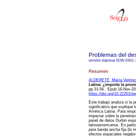
Problemas del des
versión impresa
ISSN
0301-
Resumen
ALDERETE, María Veróni
Latina: ¿importa la prox
pp.31-56. Epub 16-Nov-2
https://doi.org/10.22201/i
Este trabajo analiza si la 
significativo que explique
América Latina. Para respo
impactar sobre la penetra
panel de datos Durbin espa
latinoamericanos. En parti
para banda ancha fija (lo 
efectos espaciales negati