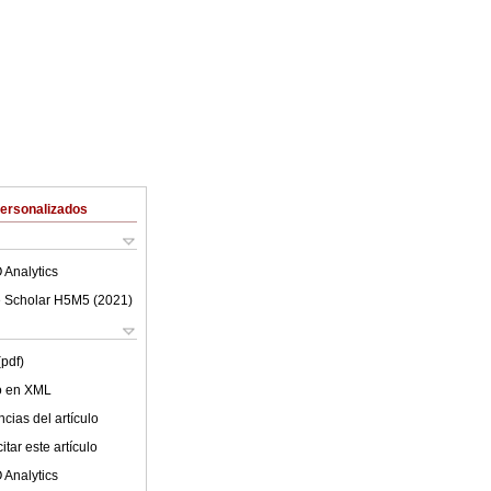
Personalizados
 Analytics
 Scholar H5M5 (
2021
)
(pdf)
lo en XML
cias del artículo
tar este artículo
 Analytics