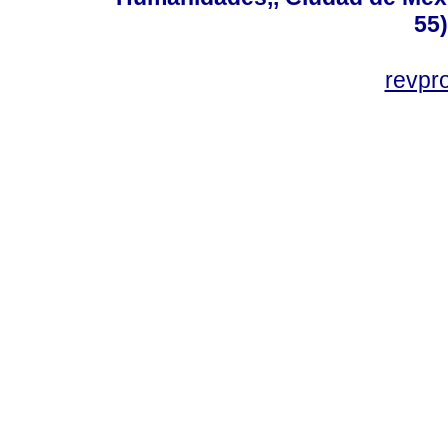
55
revp