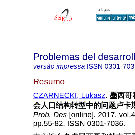
Problemas del desarrol
versão impressa
ISSN
0301-703
Resumo
CZARNECKI, Lukasz
.
墨西哥
会人口结构转型中的问题卢卡斯
Prob. Des
[online]. 2017, vol.
pp.55-82. ISSN 0301-7036.