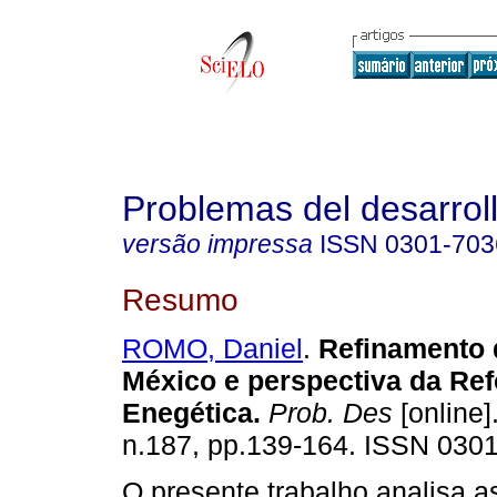
Problemas del desarrol
versão impressa
ISSN
0301-703
Resumo
ROMO, Daniel
.
Refinamento d
México e perspectiva da Re
Enegética.
Prob. Des
[online]
n.187, pp.139-164. ISSN 030
O presente trabalho analisa a