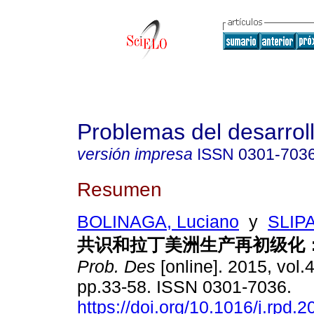
Problemas del desarrol
versión impresa
ISSN
0301-703
Resumen
BOLINAGA, Luciano
y
SLIPA
共识和拉丁美洲生产再初级化：
Prob. Des
[online]. 2015, vol.
pp.33-58. ISSN 0301-7036.
https://doi.org/10.1016/j.rpd.