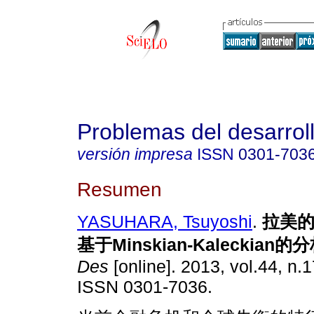
Problemas del desarrol
versión impresa
ISSN
0301-703
Resumen
YASUHARA, Tsuyoshi
.
拉美
基于
Minskian-Kaleckian
的分
Des
[online]. 2013, vol.44, n.
ISSN 0301-7036.