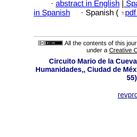
·
abstract in English
|
Spa
in Spanish
·
Spanish (
pd
All the contents of this jo
under a
Creative 
Circuito Mario de la Cueva
Humanidades,, Ciudad de Méxi
55
revp