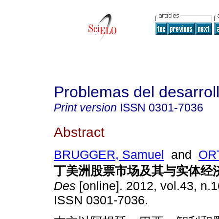
Problemas del desarrol
Print version
ISSN
0301-7036
Abstract
BRUGGER, Samuel
and
ORT
丁美洲股票市
场及其与实体经
Des
[online]. 2012, vol.43, n.
ISSN 0301-7036.