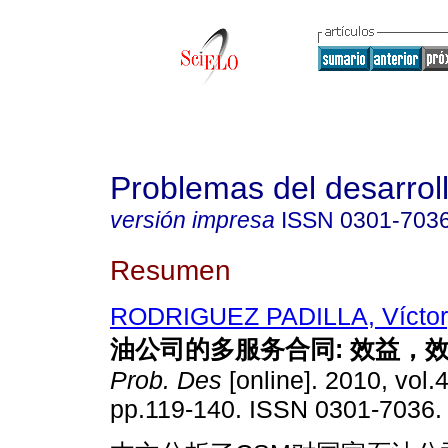
Problemas del desarrol
versión impresa
ISSN
0301-703
Resumen
RODRIGUEZ PADILLA, Víctor
油公司的多服
务合同
:
效益，
Prob. Des
[online]. 2010, vol.
pp.119-140. ISSN 0301-7036.