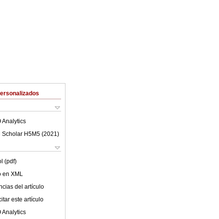
Personalizados
 Analytics
 Scholar H5M5 (
2021
)
l (pdf)
lo en XML
cias del artículo
tar este artículo
 Analytics