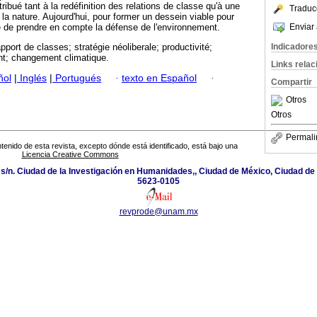
ribué tant à la redéfinition des relations de classe qu'à une
Traduc
 la nature. Aujourd'hui, pour former un dessein viable pour
Enviar 
ire de prendre en compte la défense de l'environnement.
Indicadore
apport de classes; stratégie néoliberale; productivité;
t; changement climatique.
Links rela
ñol
|
Inglés
|
Portugués
·
texto en Español
·
Compartir
Otros
Otros
Permali
tenido de esta revista, excepto dónde está identificado, está bajo una
Licencia Creative Commons
 s/n. Ciudad de la Investigación en Humanidades,, Ciudad de México, Ciudad de
5623-0105
revprode@unam.mx