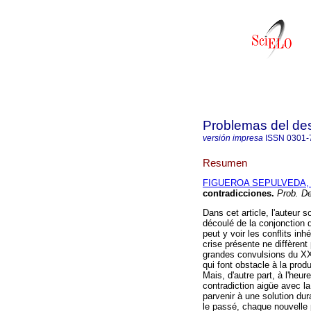
Problemas del des
versión impresa
ISSN
0301-
Resumen
FIGUEROA SEPULVEDA, V
contradicciones
.
Prob. D
Dans cet article, l'auteur s
découlé de la conjonction 
peut y voir les conflits inh
crise présente ne diffèrent
grandes convulsions du XXe
qui font obstacle à la prod
Mais, d'autre part, à l'heur
contradiction aigüe avec la
parvenir à une solution du
le passé, chaque nouvelle