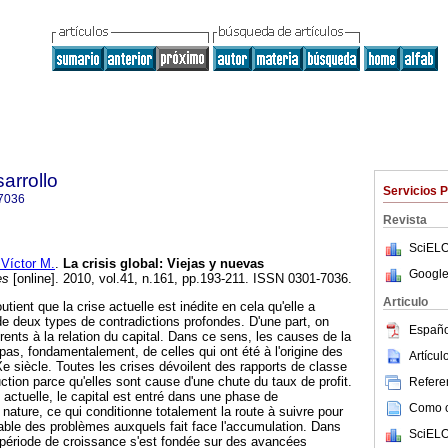
arrollo
Servicios 
7036
Revista
SciELO
íctor M.
.
La crisis global
:
Viejas y nuevas
Google
es
[online]. 2010, vol.41, n.161, pp.193-211. ISSN 0301-7036.
Articulo
outient que la crise actuelle est inédite en cela qu'elle a
de deux types de contradictions profondes. D'une part, on
Españo
érents à la relation du capital. Dans ce sens, les causes de la
 pas, fondamentalement, de celles qui ont été à l'origine des
Artícu
 siècle. Toutes les crises dévoilent des rapports de classe
uction parce qu'elles sont cause d'une chute du taux de profit.
Referen
e actuelle, le capital est entré dans une phase de
Como ci
 nature, ce qui conditionne totalement la route à suivre pour
rable des problèmes auxquels fait face l'accumulation. Dans
SciELO
 période de croissance s'est fondée sur des avancées