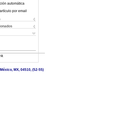
ción automática
artículo por email
s
cionados
nk
 México, MX, 04510, (52-55)