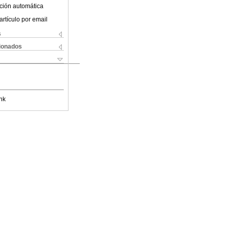
ción automática
artículo por email
s
cionados
nk