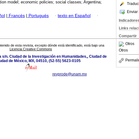
ion model; economic policies; social classes; Argentina;
Traduc
Enviar 
ñol
|
Francés
|
Portugués
·
texto en Español
·
Indicadore
Links rela
Compartir
Otros
tenido de esta revista, excepto dónde está identificado, está bajo una
Licencia Creative Commons
Otros
a s/n. Ciudad de la Investigación en Humanidades,, Ciudad de
Permali
udad de México, MX, 04510, (52-55) 5623-0105
revprode@unam.mx