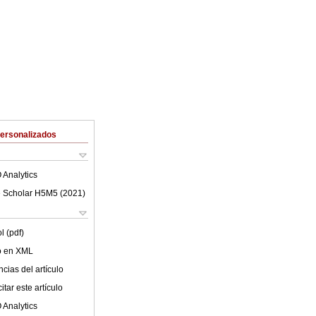
Personalizados
 Analytics
 Scholar H5M5 (
2021
)
l (pdf)
lo en XML
cias del artículo
tar este artículo
 Analytics