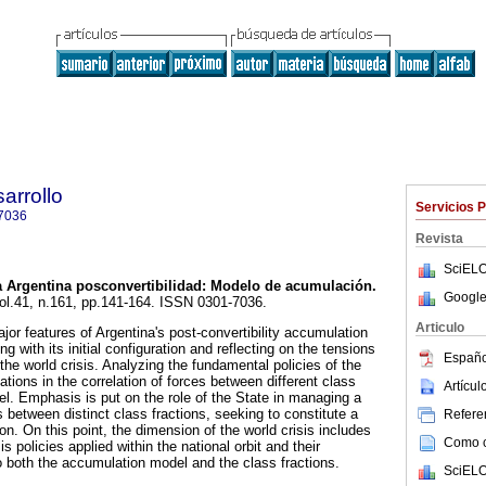
arrollo
Servicios 
7036
Revista
SciELO
 Argentina posconvertibilidad
:
Modelo de acumulación
.
Google
vol.41, n.161, pp.141-164. ISSN 0301-7036.
Articulo
jor features of Argentina's post-convertibility accumulation
g with its initial configuration and reflecting on the tensions
Españo
 the world crisis. Analyzing the fundamental policies of the
tions in the correlation of forces between different class
Artícu
evel. Emphasis is put on the role of the State in managing a
 between distinct class fractions, seeking to constitute a
Referen
n. On this point, the dimension of the world crisis includes
Como ci
is policies applied within the national orbit and their
to both the accumulation model and the class fractions.
SciELO