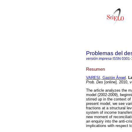
Problemas del des
versión impresa
ISSN
0301-
Resumen
VARESI, Gastón Ángel
.
La
Prob. Des
[online]. 2010, 
The article analyzes the ma
model (2002-2009), beginnin
stirred up in the context of
present model, we see varia
fractions at a structural l
system of income transfers
new moment of reconciliatio
an enquiry into the anti-cris
implications with respect 