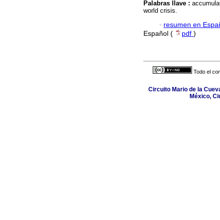
Palabras llave :
accumulat
world crisis.
·
resumen en Espa
Español (
pdf
)
Todo el con
Circuito Mario de la Cuev
México, Ci