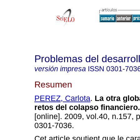
Problemas del desarrol
versión impresa
ISSN
0301-703
Resumen
PEREZ, Carlota
.
La otra glob
retos del colapso financiero
.
[online]. 2009, vol.40, n.157,
0301-7036.
Cet article soutient que le car