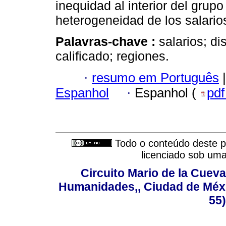
inequidad al interior del grup
heterogeneidad de los salarios
Palavras-chave :
salarios; di
calificado; regiones.
·
resumo em Português
|
Espanhol
·
Espanhol (
pd
Todo o conteúdo deste pe
licenciado sob um
Circuito Mario de la Cueva
Humanidades,, Ciudad de Méxi
55