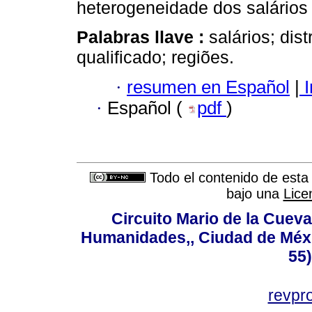
heterogeneidade dos salários 
Palabras llave :
salários; dis
qualificado; regiões.
·
resumen en Español
|
I
·
Español (
pdf
)
Todo el contenido de esta 
bajo una
Lice
Circuito Mario de la Cueva
Humanidades,, Ciudad de Méxi
55
revp