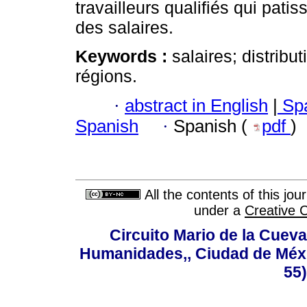
travailleurs qualifiés qui pat
des salaires.
Keywords :
salaires; distribu
régions.
·
abstract in English
|
Spa
Spanish
·
Spanish (
pdf
)
All the contents of this jo
under a
Creative 
Circuito Mario de la Cueva
Humanidades,, Ciudad de Méxi
55