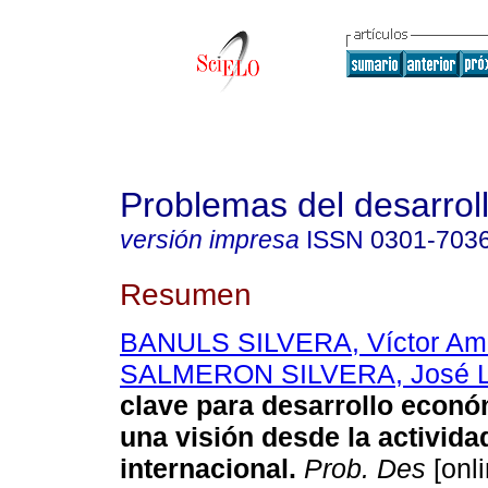
Problemas del desarrol
versión impresa
ISSN
0301-703
Resumen
BANULS SILVERA, Víctor A
SALMERON SILVERA, José L
clave para desarrollo econó
una visión desde la activida
internacional
.
Prob. Des
[onli