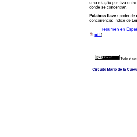
uma relação positiva entre 
donde se concentran.
Palabras llave :
poder de
concorrência; índice de Ler
·
resumen en Espa
pdf
)
Todo el con
Circuito Mario de la Cuev