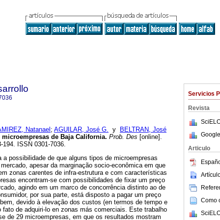
arrollo
Servicios 
7036
Revista
SciELO
MIREZ, Natanael
;
AGUILAR, José G.
y
BELTRAN, José
Google
 microempresas de Baja California
.
Prob. Des
[online].
73-194. ISSN 0301-7036.
Articulo
a a possibilidade de que alguns tipos de microempresas
Españo
 mercado, apesar da marginação socio-econômica em que
m zonas carentes de infra-estrutura e com características
Artícu
esas encontram-se com possibilidades de fixar um preço
cado, agindo em um marco de concorrência distinto ao de
Referen
onsumidor, por sua parte, está disposto a pagar um preço
Como ci
bem, devido à elevação dos custos (en termos de tempo e
o fato de adquiri-lo en zonas más comerciais. Este trabalho
SciELO
se de 29 microempresas, em que os resultados mostram