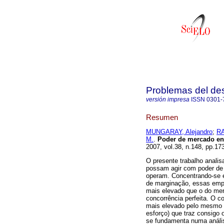
Problemas del des
versión impresa
ISSN
0301-
Resumen
MUNGARAY, Alejandro
;
RA
M.
.
Poder de mercado en
2007, vol.38, n.148, pp.1
O presente trabalho analis
possam agir com poder de
operam. Concentrando-se e
de marginação, essas empr
mais elevado que o do mer
concorrência perfeita. O c
mais elevado pelo mesmo 
esforço) que traz consigo 
se fundamenta numa análi