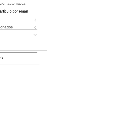
ción automática
artículo por email
s
cionados
nk