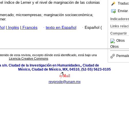
el índice de Lerner y el nivel de marginación de las colonias
Traduc
Enviar 
 mercado; microempresas; marginación socioeconómica;
Indicadore
ner.
Links rela
ñol
|
Inglés
|
Francés
·
texto en Español
·
Español (
Compartir
Otros
Otros
tenido de esta revista, excepto dónde está identificado, está bajo una
Permali
Licencia Creative Commons
a s/n. Ciudad de la Investigación en Humanidades,, Ciudad de
México, Ciudad de México, MX, 04510, (52-55) 5623-0105
revprode@unam.mx