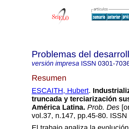
Problemas del desarrol
versión impresa
ISSN
0301-703
Resumen
ESCAITH, Hubert
.
Industrial
truncada y terciarización sus
América Latina
.
Prob. Des
[o
vol.37, n.147, pp.45-80. ISSN
El trabajo analiza la evolución