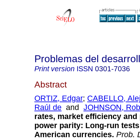
Problemas del desarrol
Print version
ISSN
0301-7036
Abstract
ORTIZ, Edgar
;
CABELLO, Ale
Raúl de
and
JOHNSON, Rob
rates, market efficiency and
power parity
:
Long-run tests 
American currencies
.
Prob. 