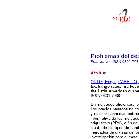
Problemas del des
Print version
ISSN
0301-703
Abstract
ORTIZ, Edgar
;
CABELLO, 
Exchange rates, market e
the Latin American curre
ISSN 0301-7036.
En mercados eficientes, los
Los precios pasados no con
y realizar ganancias extraor
informativa de los mercados
adquisitivo (PPA), a fin de
ajuste de los tipos de camb
mercados de divisas de los
investigación para el caso 