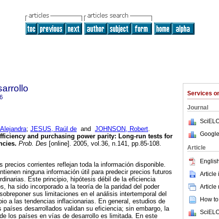
arrollo
Services 
6
Journal
SciELO
Alejandra
;
JESUS, Raúl de
and
JOHNSON, Robert
.
Google
fficiency and purchasing power parity
:
Long-run tests for
ncies
.
Prob. Des
[online]. 2005, vol.36, n.141, pp.85-108.
Article
English
 precios corrientes reflejan toda la información disponible.
tienen ninguna información útil para predecir precios futuros
Article
dinarias. Este principio, hipótesis débil de la eficiencia
, ha sido incorporado a la teoría de la paridad del poder
Article
 sobreponer sus limitaciones en el análisis intertemporal del
How to 
io a las tendencias inflacionarias. En general, estudios de
 países desarrollados validan su eficiencia; sin embargo, la
SciELO
de los países en vías de desarrollo es limitada. En este