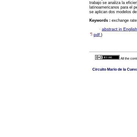
trabajo se analiza la efic
latinoamericanos para el 
se aplican dos modelos de a
Keywords :
exchange rates
·
abstract in Englis
pdf
)
All the con
Circuito Mario de la Cuev