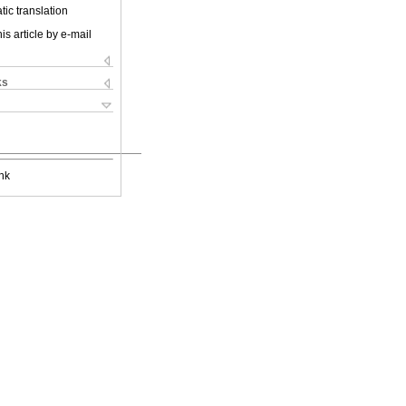
ic translation
is article by e-mail
ks
nk