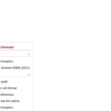
on Demand
 Analytics
 Scholar H5M5 (
2021
)
 (pdf)
 in xml format
 references
cite this article
 Analytics