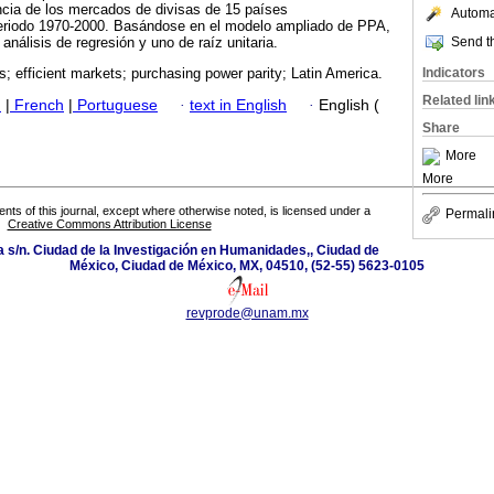
iencia de los mercados de divisas de 15 países
Automat
periodo 1970-2000. Basándose en el modelo ampliado de PPA,
Send th
nálisis de regresión y uno de raíz unitaria.
Indicators
; efficient markets; purchasing power parity; Latin America.
Related lin
h
|
French
|
Portuguese
·
text in English
·
English (
Share
More
More
tents of this journal, except where otherwise noted, is licensed under a
Permali
Creative Commons Attribution License
a s/n. Ciudad de la Investigación en Humanidades,, Ciudad de
México, Ciudad de México, MX, 04510, (52-55) 5623-0105
revprode@unam.mx