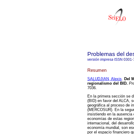
Problemas del des
versión impresa
ISSN
0301-
Resumen
SALUDJIAN, Alexis
.
Del 
regionalismo del BID
.
Pro
7036.
En la primera sección se d
(BID) en favor del ALCA, s
geográfica al proceso de 
(MERCOSUR). En la segund
insistiendo en la ausencia 
economías de estas regione
internacional, del desarroll
economía mundial, son ese
por el espacio financiero 