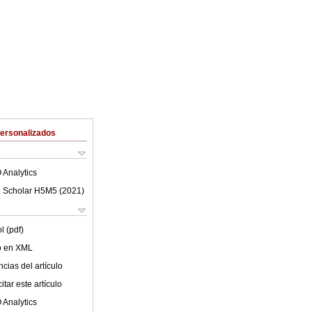
Personalizados
 Analytics
 Scholar H5M5 (
2021
)
l (pdf)
lo en XML
cias del artículo
tar este artículo
 Analytics