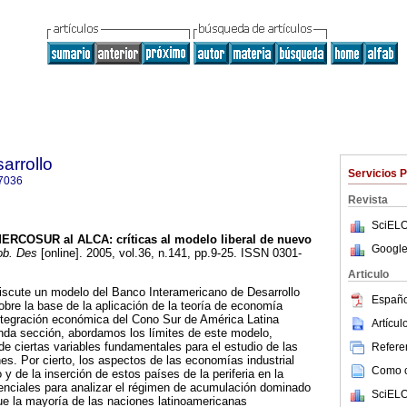
arrollo
Servicios 
7036
Revista
SciELO
MERCOSUR al ALCA
:
críticas al modelo liberal de nuevo
Google
b. Des
[online]. 2005, vol.36, n.141, pp.9-25. ISSN 0301-
Articulo
iscute un modelo del Banco Interamericano de Desarrollo
Españo
obre la base de la aplicación de la teoría de economía
integración económica del Cono Sur de América Latina
Artícu
a sección, abordamos los límites de este modelo,
de ciertas variables fundamentales para el estudio de las
Referen
s. Por cierto, los aspectos de las economías industrial
Como ci
o y de la inserción de estos países de la periferia en la
nciales para analizar el régimen de acumulación dominado
SciELO
que la mayoría de las naciones latinoamericanas