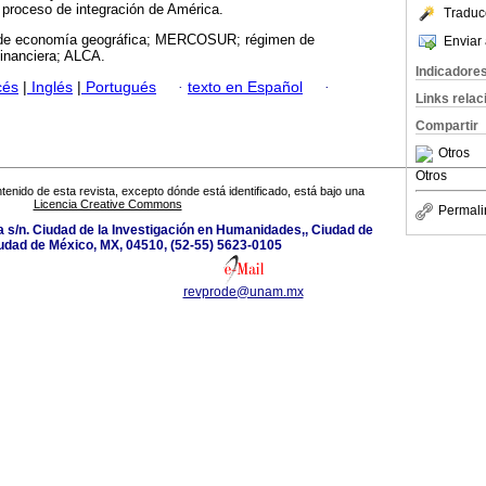
 proceso de integración de América.
Traduc
de economía geográfica; MERCOSUR; régimen de
Enviar 
inanciera; ALCA.
Indicadore
cés
|
Inglés
|
Portugués
·
texto en Español
·
Links rela
Compartir
Otros
Otros
tenido de esta revista, excepto dónde está identificado, está bajo una
Licencia Creative Commons
Permali
a s/n. Ciudad de la Investigación en Humanidades,, Ciudad de
udad de México, MX, 04510, (52-55) 5623-0105
revprode@unam.mx