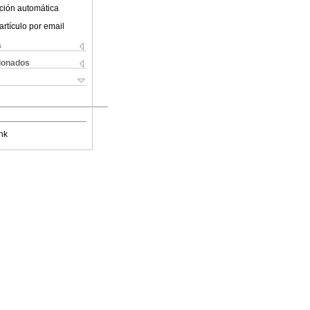
ción automática
artículo por email
s
cionados
nk