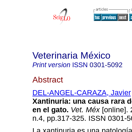
Veterinaria México
Print version
ISSN
0301-5092
Abstract
DEL-ANGEL-CARAZA, Javier
Xantinuria
:
una causa rara de
en el gato
.
Vet. Méx
[online]. 
n.4, pp.317-325. ISSN 0301-5
La xantinuria es una patologí