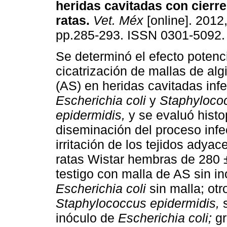
heridas cavitadas con cierre
ratas
.
Vet. Méx
[online]. 2012,
pp.285-293. ISSN 0301-5092.
Se determinó el efecto potenc
cicatrización de mallas de alg
(AS) en heridas cavitadas inf
Escherichia coli
y
Staphyloco
epidermidis,
y se evaluó hist
diseminación del proceso inf
irritación de los tejidos adya
ratas Wistar hembras de 280 ±
testigo con malla de AS sin in
Escherichia coli
sin malla; otr
Staphylococcus epidermidis,
s
inóculo de
Escherichia coli;
gr