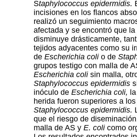
S
taphylococcus epidermidis.
B
incisiones en los flancos abs
realizó un seguimiento macros
afectada y se encontró que la
disminuye drásticamente, tant
tejidos adyacentes como su irr
de
Escherichia coli
o de
Staph
grupos testigo con malla de AS
Escherichia coli
sin malla, otr
Staphylococcus epidermidis
s
inóculo de
Escherichia coli,
la
herida fueron superiores a lo
Staphylococcus epidermidis.
que el riesgo de diseminació
malla de AS y
E. coli
como org
Los resultados encontrados i