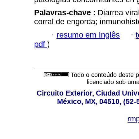
Palavras-chave :
Diarrea vir
corral de engorda; inmunohis
·
resumo em Inglês
·
pdf
)
Todo o conteúdo deste pe
licenciado sob um
Circuito Exterior, Ciudad Univ
México, MX, 04510, (52-
rm