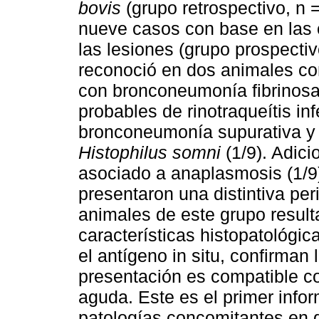
bovis
(grupo retrospectivo, n 
nueve casos con base en las c
las lesiones (grupo prospecti
reconoció en dos animales co
con bronconeumonía fibrinosa
probables de rinotraqueítis inf
bronconeumonía supurativa y 
Histophilus somni
(1/9). Adici
asociado a anaplasmosis (1/9)
presentaron una distintiva perit
animales de este grupo result
características histopatológic
el antígeno in situ, confirman
presentación es compatible c
aguda. Este es el primer info
patologías concomitantes en