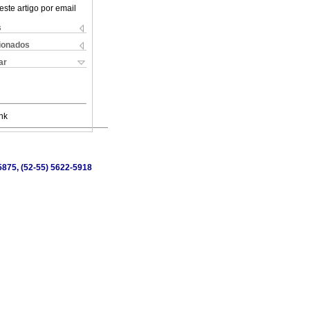
este artigo por email
s
cionados
ar
nk
-5875, (52-55) 5622-5918