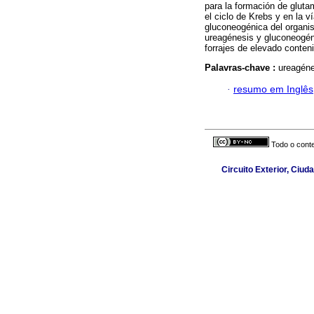
para la formación de gluta
el ciclo de Krebs y en la v
gluconeogénica del organism
ureagénesis y gluconeogén
forrajes de elevado conten
Palavras-chave :
ureagéne
·
resumo em Inglês
Todo o conte
Circuito Exterior, Ciud