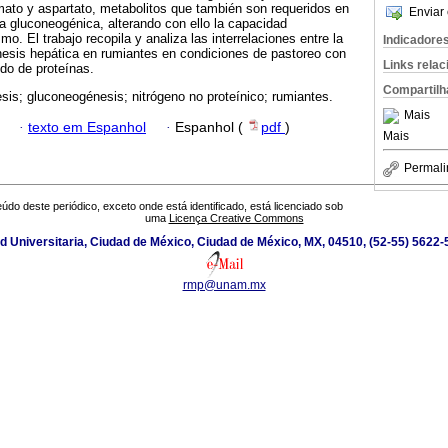
mato y aspartato, metabolitos que también son requeridos en
Enviar 
ía gluconeogénica, alterando con ello la capacidad
o. El trabajo recopila y analiza las interrelaciones entre la
Indicadore
esis hepática en rumiantes en condiciones de pastoreo con
Links rela
ido de proteínas.
Compartilh
sis; gluconeogénesis; nitrógeno no proteínico; rumiantes.
Mais
·
texto em Espanhol
·
Espanhol (
pdf
)
Mais
Permali
údo deste periódico, exceto onde está identificado, está licenciado sob
uma
Licença Creative Commons
ad Universitaria, Ciudad de México, Ciudad de México, MX, 04510, (52-55) 5622
rmp@unam.mx