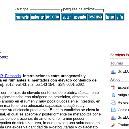
o
Serviços P
-5092
Journal
SciELO
, Fernando
.
Interrelaciones entre ureagénesis y
Artigo
a en rumiantes alimentados con elevado contenido de
ne]. 2012, vol.43, n.2, pp.143-154. ISSN 0301-5092.
Espanh
 con forrajes de elevado contenido de proteína rápidamente
Artigo
suplementados con nitrógeno no proteínico, absorben
 amonio en el rumen y muy poca glucosa en el intestino, en
Referên
ren mantener una adecuada capacidad ureagénica y
ner su eficiencia productiva. En esta condición se eleva la
Como ci
al, el cual se absorbe y posteriormente se metaboliza por el
SciELO
das concentraciones de amonio en el rumen pueden
pática de sintetizar urea, lo que provoca una sobrecarga en
Traduç
nda una excesiva cantidad de α-cetoglutarato y oxalacetato