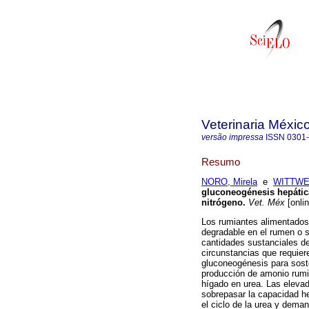
Veterinaria Méxic
versão impressa
ISSN
0301
Resumo
NORO, Mirela
e
WITTWER
gluconeogénesis hepátic
nitrógeno
.
Vet. Méx
[onli
Los rumiantes alimentados
degradable en el rumen o 
cantidades sustanciales de
circunstancias que requie
gluconeogénesis para soste
producción de amonio rumin
hígado en urea. Las eleva
sobrepasar la capacidad he
el ciclo de la urea y dema