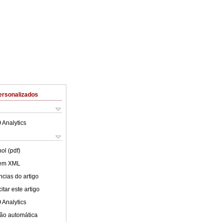
ersonalizados
 Analytics
ol (pdf)
 em XML
cias do artigo
tar este artigo
 Analytics
ão automática