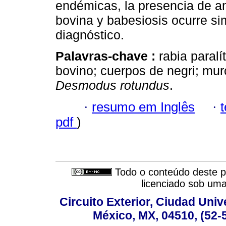
endémicas, la presencia de a
bovina y babesiosis ocurre si
diagnóstico.
Palavras-chave :
rabia paral
bovino; cuerpos de negri; mur
Desmodus rotundus
.
·
resumo em Inglês
·
pdf
)
Todo o conteúdo deste pe
licenciado sob um
Circuito Exterior, Ciudad Univ
México, MX, 04510, (52-