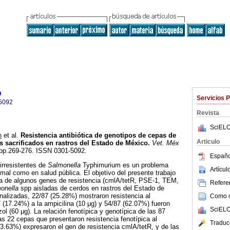
o
Servicios 
5092
Revista
SciELO
n
et al.
Resistencia antibiótica de genotipos de cepas de
Articulo
s sacrificados en rastros del Estado de México
.
Vet. Méx
4, pp.269-276. ISSN 0301-5092.
Españo
irresistentes de
Salmonella
Typhimurium es un problema
Artícu
imal como en salud pública. El objetivo del presente trabajo
ia de algunos genes de resistencia (cmlA/tetR, PSE-1, TEM,
Referen
onella
spp aisladas de cerdos en rastros del Estado de
alizadas, 22/87 (25.28%) mostraron resistencia al
Como ci
7 (17.24%) a la ampicilina (10 μg) y 54/87 (62.07%) fueron
SciELO
ol (60 μg). La relación fenotípica y genotípica de las 87
as 22 cepas que presentaron resistencia fenotípica al
Traduc
(63.63%) expresaron el gen de resistencia cmlA/tetR, y de las