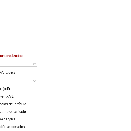
Personalizados
 Analytics
l (pdf)
lo en XML
cias del artículo
tar este artículo
 Analytics
ción automática