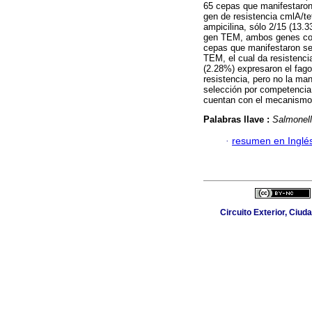
65 cepas que manifestaron 
gen de resistencia cmlA/te
ampicilina, sólo 2/15 (13.
gen TEM, ambos genes confi
cepas que manifestaron sen
TEM, el cual da resistenci
(2.28%) expresaron el fag
resistencia, pero no la ma
selección por competencia, 
cuentan con el mecanismo 
Palabras llave :
Salmonel
·
resumen en Inglé
Circuito Exterior, Ciud