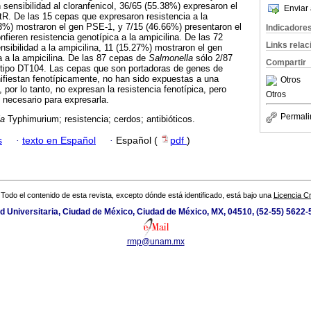
sensibilidad al cloranfenicol, 36/65 (55.38%) expresaron el
Enviar 
tR. De las 15 cepas que expresaron resistencia a la
33%) mostraron el gen PSE-1, y 7/15 (46.66%) presentaron el
Indicadore
eren resistencia genotípica a la ampicilina. De las 72
Links rela
sibilidad a la ampicilina, 11 (15.27%) mostraron el gen
a a la ampicilina. De las 87 cepas de
Salmonella
sólo 2/87
Compartir
otipo DT104. Las cepas que son portadoras de genes de
nifiestan fenotípicamente, no han sido expuestas a una
Otros
por lo tanto, no expresan la resistencia fenotípica, pero
Otros
necesario para expresarla.
Permali
la
Typhimurium; resistencia; cerdos; antibióticos.
s
·
texto en Español
·
Español (
pdf
)
Todo el contenido de esta revista, excepto dónde está identificado, está bajo una
Licencia 
ad Universitaria, Ciudad de México, Ciudad de México, MX, 04510, (52-55) 5622
rmp@unam.mx