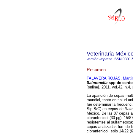
Veterinaria Méxic
versión impresa
ISSN
0301-
Resumen
TALAVERA ROJAS, Martí
Salmonella
spp de cerdo
[online]. 2011, vol.42, n.
La aparición de cepas mult
mundial, tanto en salud an
fue determinar la frecuenc
Sip B/C) en cepas de
Salm
México. De las 87 cepas an
cloranfenicol (30 μg), 15/8
resistentes al sulfametoxaz
cepas analizadas fue: de l
cloranfenicol, sólo 14/22 