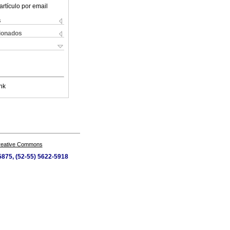
artículo por email
s
cionados
nk
Creative Commons
-5875, (52-55) 5622-5918