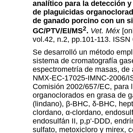
analítico para la detección y
de plaguicidas organoclora
de ganado porcino con un s
2
GC/PTV/EI/MS
.
Vet. Méx
[onl
vol.42, n.2, pp.101-113. ISSN
Se desarrolló un método emp
sistema de cromatografía gas
espectrometría de masas, de a
NMX-EC-17025-IMNC-2006/ISO
Comisión 2002/657/EC, para l
organoclorados en grasa de 
(lindano), β-BHC, δ-BHC, hepta
clordano, α-clordano, endosulf
endosulfán II, p,p'-DDD, endrí
sulfato, metoxicloro y mirex, c