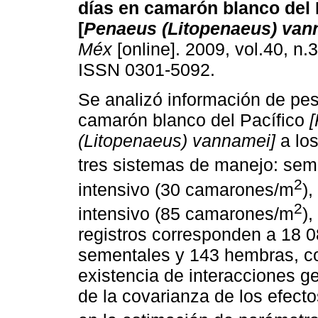
días en camarón blanco del 
[
Penaeus (Litopenaeus) van
Méx
[online]. 2009, vol.40, n.
ISSN 0301-5092.
Se analizó información de pes
camarón blanco del Pacífico
(Litopenaeus) vannamei]
a lo
tres sistemas de manejo: sem
2
intensivo (30 camarones/m
)
2
intensivo (85 camarones/m
)
registros corresponden a 18 0
sementales y 143 hembras, con
existencia de interacciones ge
de la covarianza de los efec