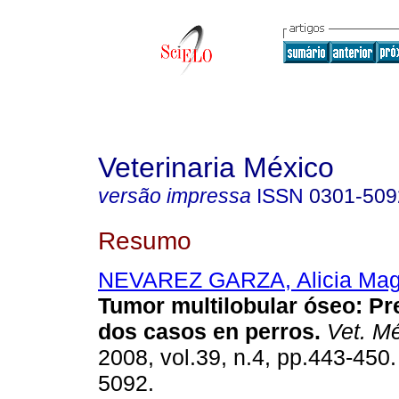
Veterinaria México
versão impressa
ISSN
0301-509
Resumo
NEVAREZ GARZA, Alicia Mag
Tumor multilobular óseo
:
Pr
dos casos en perros
.
Vet. M
2008, vol.39, n.4, pp.443-450
5092.