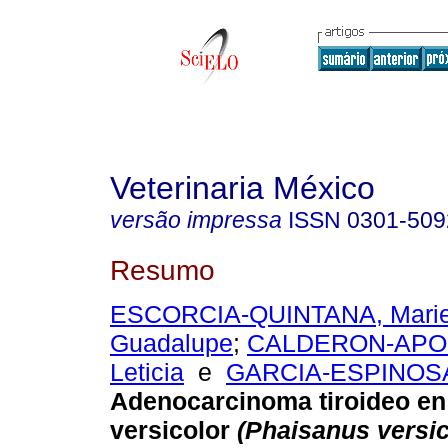
Veterinaria México
versão impressa
ISSN
0301-509
Resumo
ESCORCIA-QUINTANA, Mar
Guadalupe
;
CALDERON-APO
Leticia
e
GARCIA-ESPINOSA
Adenocarcinoma tiroideo en
versicolor
(Phaisanus versic