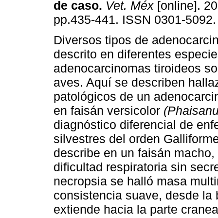
de caso
.
Vet. Méx
[online]. 20
pp.435-441. ISSN 0301-5092.
Diversos tipos de adenocarc
descrito en diferentes especie
adenocarcinomas tiroideos so
aves. Aquí se describen hall
patológicos de un adenocarci
en faisán versicolor
(Phaisanu
diagnóstico diferencial de e
silvestres del orden Gallifor
describe en un faisán macho,
dificultad respiratoria sin sec
necropsia se halló masa mult
consistencia suave, desde la 
extiende hacia la parte cranea