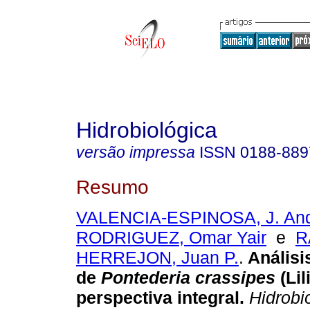
Hidrobiológica
versão impressa
ISSN
0188-889
Resumo
VALENCIA-ESPINOSA, J. An
RODRIGUEZ, Omar Yair
e
R
HERREJON, Juan P.
.
Análisi
de
Pontederia crassipes
(Lil
perspectiva integral.
Hidrobi